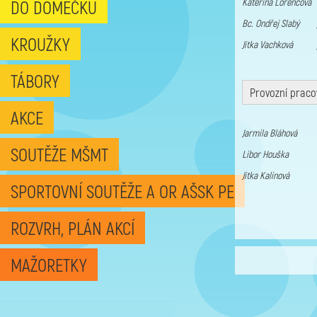
Kateřina Lorencová
DO DOMEČKU
Bc. Ondřej Slabý p
KROUŽKY
Jitka Vachková pe
TÁBORY
Provozní praco
AKCE
Jarmila Bláhová
SOUTĚŽE MŠMT
Libor Houška 
Jitka Kalinová
SPORTOVNÍ SOUTĚŽE A OR AŠSK PE
ROZVRH, PLÁN AKCÍ
MAŽORETKY