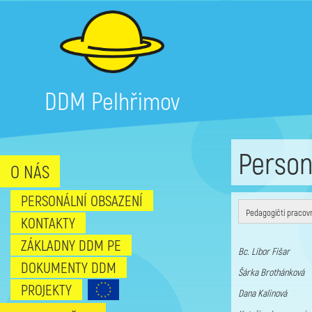
DDM Pelhřimov
Person
O NÁS
PERSONÁLNÍ OBSAZENÍ
Pedagogičtí pracovní
KONTAKTY
ZÁKLADNY DDM PE
Bc. Libor Fišar ř
DOKUMENTY DDM
Šárka Brothánková 
PROJEKTY
Dana Kalinová pe