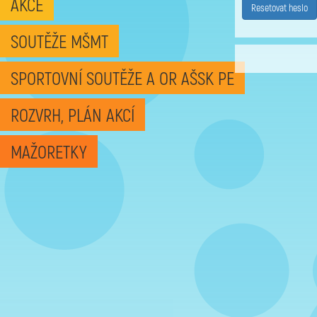
AKCE
Resetovat heslo
SOUTĚŽE MŠMT
SPORTOVNÍ SOUTĚŽE A OR AŠSK PE
ROZVRH, PLÁN AKCÍ
MAŽORETKY