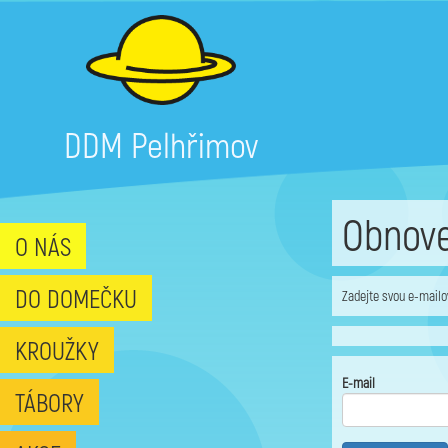
DDM Pelhřimov
Obnove
O NÁS
DO DOMEČKU
Zadejte svou e-mailo
KROUŽKY
E-mail
TÁBORY