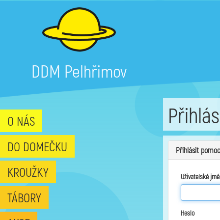
DDM Pelhřimov
Přihlás
O NÁS
DO DOMEČKU
Přihlásit pomoc
KROUŽKY
Uživatelské jmé
TÁBORY
Heslo