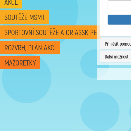
AKCE
SOUTĚŽE MŠMT
SPORTOVNÍ SOUTĚŽE A OR AŠSK PE
Přihlásit pomo
ROZVRH, PLÁN AKCÍ
Další možnosti
MAŽORETKY