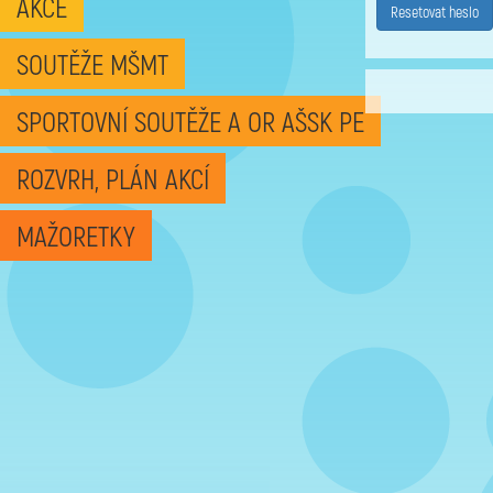
AKCE
Resetovat heslo
SOUTĚŽE MŠMT
SPORTOVNÍ SOUTĚŽE A OR AŠSK PE
ROZVRH, PLÁN AKCÍ
MAŽORETKY