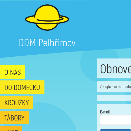
DDM Pelhřimov
Obnove
O NÁS
DO DOMEČKU
Zadejte svou e-mailo
KROUŽKY
E-mail
TÁBORY