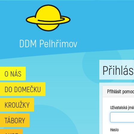
DDM Pelhřimov
Přihlás
O NÁS
DO DOMEČKU
Přihlásit pomoc
KROUŽKY
Uživatelské jmé
TÁBORY
Heslo