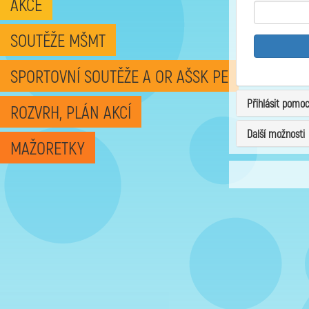
AKCE
SOUTĚŽE MŠMT
SPORTOVNÍ SOUTĚŽE A OR AŠSK PE
Přihlásit pomo
ROZVRH, PLÁN AKCÍ
Další možnosti
MAŽORETKY