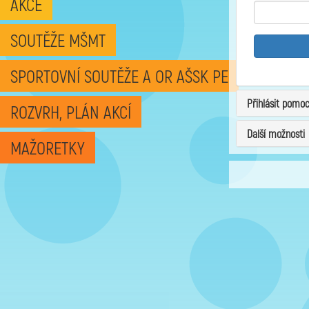
AKCE
SOUTĚŽE MŠMT
SPORTOVNÍ SOUTĚŽE A OR AŠSK PE
Přihlásit pomo
ROZVRH, PLÁN AKCÍ
Další možnosti
MAŽORETKY