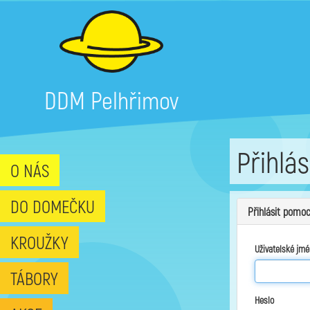
DDM Pelhřimov
Přihlás
O NÁS
DO DOMEČKU
Přihlásit pomoc
KROUŽKY
Uživatelské jmé
TÁBORY
Heslo